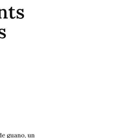
nts
s
 de guano, un