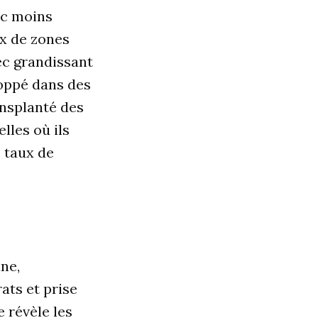
ec moins
ux de zones
ec grandissant
loppé dans des
ansplanté des
lles où ils
 taux de
ne,
ats et prise
e révèle les