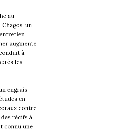
che au
u Chagos, un
 entretien
 mer augmente
 conduit à
après les
 un engrais
 études en
 coraux contre
 des récifs à
nt connu une