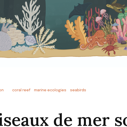
ion
coral reef
marine ecologies
seabirds
oiseaux de mer s