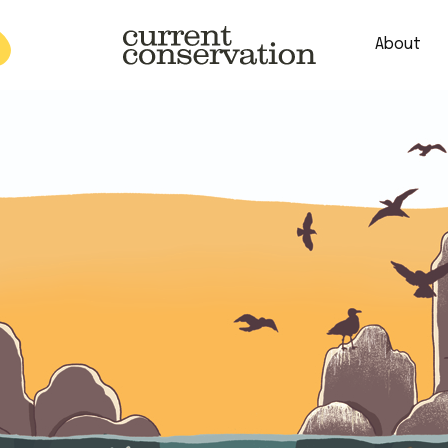
About
est research concepts from both natural and social science facets 