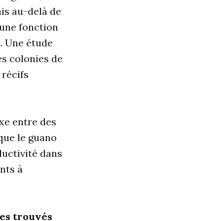
is au-delà de
 une fonction
. Une étude
s colonies de
 récifs
exe entre des
 que le guano
uctivité dans
ents à
les trouvés