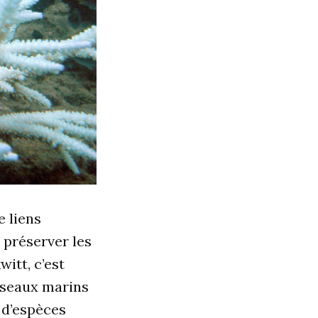
 liens
 préserver les
itt, c’est
iseaux marins
n d’espèces